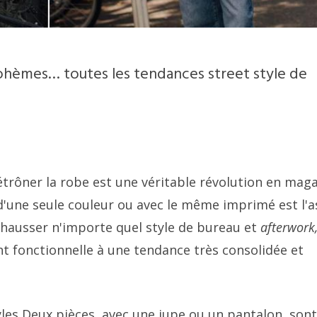
 bohèmes… toutes les tendances street style de
étrôner la robe est une véritable révolution en mag
r d'une seule couleur ou avec le même imprimé est l'
rehausser n'importe quel style de bureau et
afterwork,
t fonctionnelle à une tendance très consolidée et
les
Deux pièces, avec une jupe ou un pantalon, sont