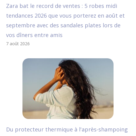
Zara bat le record de ventes : 5 robes midi
tendances 2026 que vous porterez en août et
septembre avec des sandales plates lors de
vos dîners entre amis
7 août 2026
Du protecteur thermique à l'après-shampoing