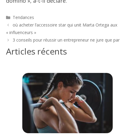
domino », a-t-il déclaré.
Catégories
Tendances
Navigation
où acheter l’accessoire star qui unit Marta Ortega aux
des
« influenceurs »
articles
3 conseils pour réussir un entrepreneur ne jure que par
Articles récents