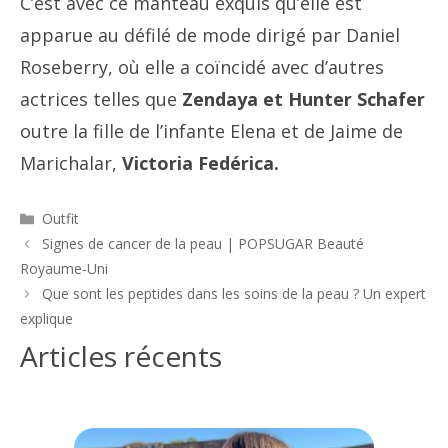
C’est avec ce manteau exquis qu’elle est
apparue au défilé de mode dirigé par Daniel
Roseberry, où elle a coïncidé avec d’autres
actrices telles que
Zendaya et Hunter Schafer
outre la fille de l’infante Elena et de Jaime de
Marichalar,
Victoria Fedérica
.
Catégories
Outfit
Navigation
Signes de cancer de la peau | POPSUGAR Beauté
des
Royaume-Uni
articles
Que sont les peptides dans les soins de la peau ? Un expert
explique
Articles récents