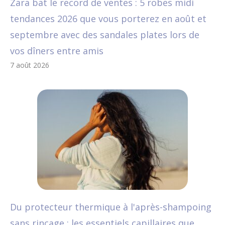
Zara bat le record de ventes : 5 robes midi
tendances 2026 que vous porterez en août et
septembre avec des sandales plates lors de
vos dîners entre amis
7 août 2026
Du protecteur thermique à l'après-shampoing
sans rinçage : les essentiels capillaires que